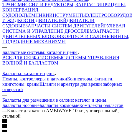
ТРАНСМИССИИ И РЕДУКТОРЫ, ЗАПЧАСТИ
ПРИЦЕПЫ,
КОНСЕРВАЦИЯ,
СУДОПОДЪЁМНИКИ
ИНСТРУМЕНТЫ
ЭЛЕКТРООБОРУДО
И ЖИДКОСТИ ДВИГАТЕЛЕЙ
ДВИГАТЕЛИ
СУДОВЫЕ
ЗАПЧАСТИ СИСТЕМ ДВИГАТЕЛЕЙ
РУЛЕВАЯ
СИСТЕМА И УПРАВЛЕНИЕ ДРОССЕЛЕМ
ЗАПЧАСТИ
ДВИГАТЕЛЬНЫХ БЛОКОВ
КОРПУСА И САЛОНЫ
ВИНТЫ,
ПОДВОДНЫЕ МЕХАНИЗМЫ
—
Балластные системы: каталог и цены
ВСЕ ДЛЯ СЕРФ-СИСТЕМЫ
СИСТЕМЫ УПРАВЛЕНИЯ
ВОЛНОЙ И БАЛЛАСТОМ
—
Балласты: каталог и цены
Помпы, контроллеры и датчики
Коннекторы, фитинги,
кингстоны, краны
Шланги и арматура для врезки заборных
отверстий
—
Балласты для размещения в салоне: каталог и цены
Балласты носовые
Балласты кормовые
Комплекты балластов
—
Балласт для катера AMBIWAVE 10 кг., универсальный,
стальной