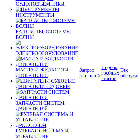
СУДОПОДЪЁМНИКИ
ИНСТРУМЕНТЫ
БАЛЛАСТЫ, СИСТЕМЫ
ВОЛНЫ
ЭЛЕКТРООБОРУДОВАНИЕ
Подбор
МАСЛА И ЖИДКОСТИ
Запрос
Тех
гребных
ДВИГАТЕЛЕЙ
запчастей
обслуж
винтов
ДВИГАТЕЛИ СУДОВЫЕ
ЗАПЧАСТИ СИСТЕМ
ДВИГАТЕЛЕЙ
РУЛЕВАЯ СИСТЕМА И
УПРАВЛЕНИЕ