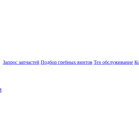
Запрос запчастей
Подбор гребных винтов
Тех обслуживание
К