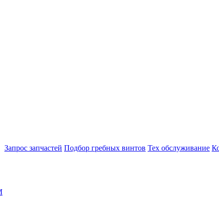
Запрос запчастей
Подбор гребных винтов
Тех обслуживание
К