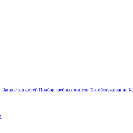
Запрос запчастей
Подбор гребных винтов
Тех обслуживание
К