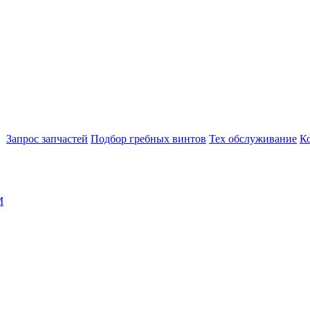
Запрос запчастей
Подбор гребных винтов
Тех обслуживание
К