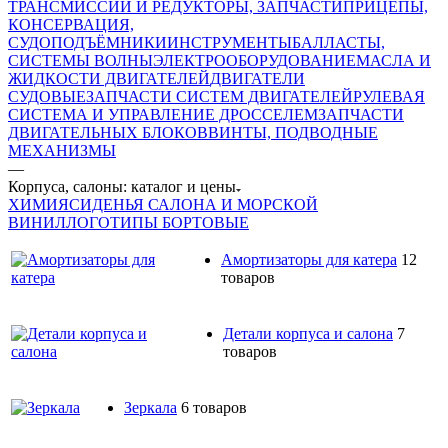
ТРАНСМИССИИ И РЕДУКТОРЫ, ЗАПЧАСТИ
ПРИЦЕПЫ,
КОНСЕРВАЦИЯ,
СУДОПОДЪЁМНИКИ
ИНСТРУМЕНТЫ
БАЛЛАСТЫ,
СИСТЕМЫ ВОЛНЫ
ЭЛЕКТРООБОРУДОВАНИЕ
МАСЛА И
ЖИДКОСТИ ДВИГАТЕЛЕЙ
ДВИГАТЕЛИ
СУДОВЫЕ
ЗАПЧАСТИ СИСТЕМ ДВИГАТЕЛЕЙ
РУЛЕВАЯ
СИСТЕМА И УПРАВЛЕНИЕ ДРОССЕЛЕМ
ЗАПЧАСТИ
ДВИГАТЕЛЬНЫХ БЛОКОВ
ВИНТЫ, ПОДВОДНЫЕ
МЕХАНИЗМЫ
—
Корпуса, салоны: каталог и цены
ХИМИЯ
СИДЕНЬЯ САЛОНА И МОРСКОЙ
ВИНИЛ
ЛОГОТИПЫ БОРТОВЫЕ
Амортизаторы для катера
12
товаров
Детали корпуса и салона
7
товаров
Зеркала
6 товаров