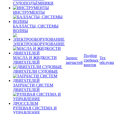
СУДОПОДЪЁМНИКИ
ИНСТРУМЕНТЫ
БАЛЛАСТЫ, СИСТЕМЫ
ВОЛНЫ
ЭЛЕКТРООБОРУДОВАНИЕ
Подбор
МАСЛА И ЖИДКОСТИ
Запрос
Тех
гребных
ДВИГАТЕЛЕЙ
запчастей
обслуж
винтов
ДВИГАТЕЛИ СУДОВЫЕ
ЗАПЧАСТИ СИСТЕМ
ДВИГАТЕЛЕЙ
РУЛЕВАЯ СИСТЕМА И
УПРАВЛЕНИЕ