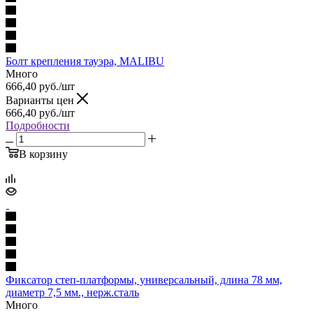
Болт крепления тауэра, MALIBU
Много
666,40
руб.
/шт
Варианты цен
666,40
руб.
/шт
Подробности
В корзину
Фиксатор степ-платформы, универсальный, длина 78 мм,
диаметр 7,5 мм., нерж.сталь
Много