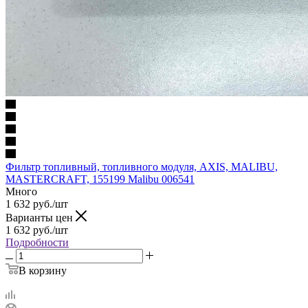
Фильтр топливный, топливного модуля, AXIS, MALIBU,
МASTERCRAFT, 155199 Malibu 006541
Много
1 632
руб.
/шт
Варианты цен
1 632
руб.
/шт
Подробности
В корзину