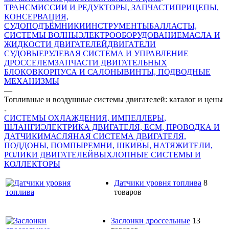
ТРАНСМИССИИ И РЕДУКТОРЫ, ЗАПЧАСТИ
ПРИЦЕПЫ,
КОНСЕРВАЦИЯ,
СУДОПОДЪЁМНИКИ
ИНСТРУМЕНТЫ
БАЛЛАСТЫ,
СИСТЕМЫ ВОЛНЫ
ЭЛЕКТРООБОРУДОВАНИЕ
МАСЛА И
ЖИДКОСТИ ДВИГАТЕЛЕЙ
ДВИГАТЕЛИ
СУДОВЫЕ
РУЛЕВАЯ СИСТЕМА И УПРАВЛЕНИЕ
ДРОССЕЛЕМ
ЗАПЧАСТИ ДВИГАТЕЛЬНЫХ
БЛОКОВ
КОРПУСА И САЛОНЫ
ВИНТЫ, ПОДВОДНЫЕ
МЕХАНИЗМЫ
—
Топливные и воздушные системы двигателей: каталог и цены
СИСТЕМЫ ОХЛАЖДЕНИЯ, ИМПЕЛЛЕРЫ,
ШЛАНГИ
ЭЛЕКТРИКА ДВИГАТЕЛЯ, ECM, ПРОВОДКА И
ДАТЧИКИ
МАСЛЯНАЯ СИСТЕМА ДВИГАТЕЛЯ,
ПОДДОНЫ, ПОМПЫ
РЕМНИ, ШКИВЫ, НАТЯЖИТЕЛИ,
РОЛИКИ ДВИГАТЕЛЕЙ
ВЫХЛОПНЫЕ СИСТЕМЫ И
КОЛЛЕКТОРЫ
Датчики уровня топлива
8
товаров
Заслонки дроссельные
13