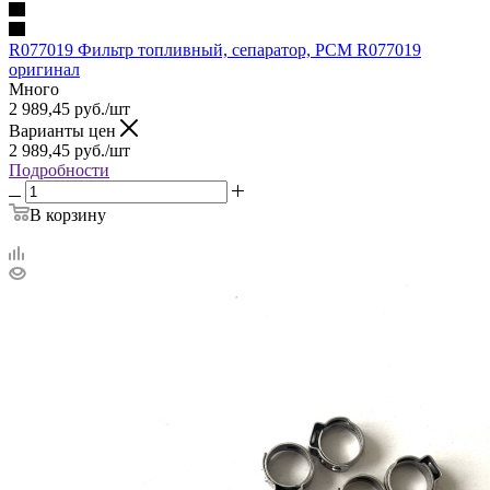
R077019 Фильтр топливный, сепаратор, PCM R077019
оригинал
Много
2 989,45
руб.
/шт
Варианты цен
2 989,45
руб.
/шт
Подробности
В корзину