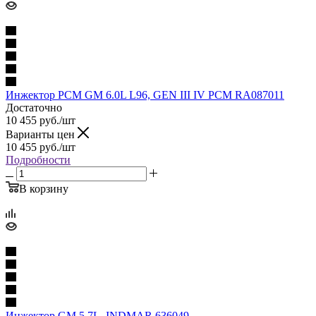
Инжектор PCM GM 6.0L L96, GEN III IV PCM RA087011
Достаточно
10 455
руб.
/шт
Варианты цен
10 455
руб.
/шт
Подробности
В корзину
Инжектор GM 5.7L, INDMAR 636049