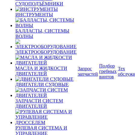
СУДОПОДЪЁМНИКИ
ИНСТРУМЕНТЫ
БАЛЛАСТЫ, СИСТЕМЫ
ВОЛНЫ
ЭЛЕКТРООБОРУДОВАНИЕ
Подбор
МАСЛА И ЖИДКОСТИ
Запрос
Тех
гребных
ДВИГАТЕЛЕЙ
запчастей
обслуж
винтов
ДВИГАТЕЛИ СУДОВЫЕ
ЗАПЧАСТИ СИСТЕМ
ДВИГАТЕЛЕЙ
РУЛЕВАЯ СИСТЕМА И
УПРАВЛЕНИЕ