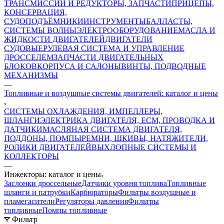
ТРАНСМИССИИ И РЕДУКТОРЫ, ЗАПЧАСТИ
ПРИЦЕПЫ,
КОНСЕРВАЦИЯ,
СУДОПОДЪЁМНИКИ
ИНСТРУМЕНТЫ
БАЛЛАСТЫ,
СИСТЕМЫ ВОЛНЫ
ЭЛЕКТРООБОРУДОВАНИЕ
МАСЛА И
ЖИДКОСТИ ДВИГАТЕЛЕЙ
ДВИГАТЕЛИ
СУДОВЫЕ
РУЛЕВАЯ СИСТЕМА И УПРАВЛЕНИЕ
ДРОССЕЛЕМ
ЗАПЧАСТИ ДВИГАТЕЛЬНЫХ
БЛОКОВ
КОРПУСА И САЛОНЫ
ВИНТЫ, ПОДВОДНЫЕ
МЕХАНИЗМЫ
—
Топливные и воздушные системы двигателей: каталог и цены
СИСТЕМЫ ОХЛАЖДЕНИЯ, ИМПЕЛЛЕРЫ,
ШЛАНГИ
ЭЛЕКТРИКА ДВИГАТЕЛЯ, ECM, ПРОВОДКА И
ДАТЧИКИ
МАСЛЯНАЯ СИСТЕМА ДВИГАТЕЛЯ,
ПОДДОНЫ, ПОМПЫ
РЕМНИ, ШКИВЫ, НАТЯЖИТЕЛИ,
РОЛИКИ ДВИГАТЕЛЕЙ
ВЫХЛОПНЫЕ СИСТЕМЫ И
КОЛЛЕКТОРЫ
—
Инжекторы: каталог и цены
Заслонки дроссельные
Датчики уровня топлива
Топливные
шланги и патрубки
Карбюраторы
Фильтры воздушные и
пламегасители
Регуляторы давления
Фильтры
топливные
Помпы топливные
Фильтр