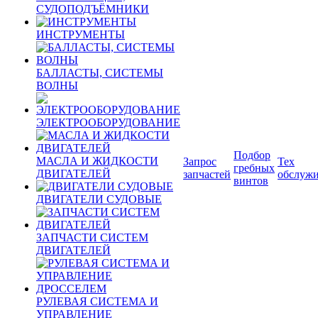
СУДОПОДЪЁМНИКИ
ИНСТРУМЕНТЫ
БАЛЛАСТЫ, СИСТЕМЫ
ВОЛНЫ
ЭЛЕКТРООБОРУДОВАНИЕ
Подбор
МАСЛА И ЖИДКОСТИ
Запрос
Тех
гребных
ДВИГАТЕЛЕЙ
запчастей
обслуж
винтов
ДВИГАТЕЛИ СУДОВЫЕ
ЗАПЧАСТИ СИСТЕМ
ДВИГАТЕЛЕЙ
РУЛЕВАЯ СИСТЕМА И
УПРАВЛЕНИЕ