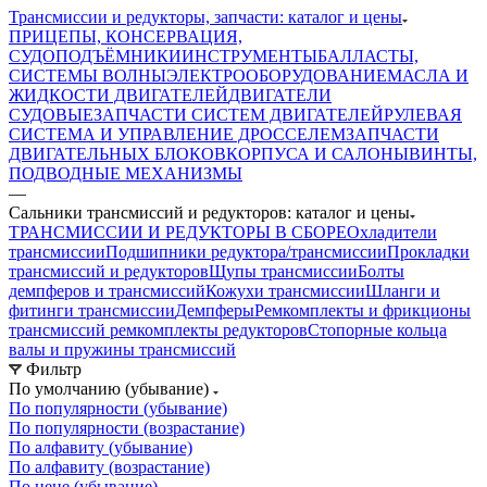
Трансмиссии и редукторы, запчасти: каталог и цены
ПРИЦЕПЫ, КОНСЕРВАЦИЯ,
СУДОПОДЪЁМНИКИ
ИНСТРУМЕНТЫ
БАЛЛАСТЫ,
СИСТЕМЫ ВОЛНЫ
ЭЛЕКТРООБОРУДОВАНИЕ
МАСЛА И
ЖИДКОСТИ ДВИГАТЕЛЕЙ
ДВИГАТЕЛИ
СУДОВЫЕ
ЗАПЧАСТИ СИСТЕМ ДВИГАТЕЛЕЙ
РУЛЕВАЯ
СИСТЕМА И УПРАВЛЕНИЕ ДРОССЕЛЕМ
ЗАПЧАСТИ
ДВИГАТЕЛЬНЫХ БЛОКОВ
КОРПУСА И САЛОНЫ
ВИНТЫ,
ПОДВОДНЫЕ МЕХАНИЗМЫ
—
Сальники трансмиссий и редукторов: каталог и цены
ТРАНСМИССИИ И РЕДУКТОРЫ В СБОРЕ
Охладители
трансмиссии
Подшипники редуктора/трансмиссии
Прокладки
трансмиссий и редукторов
Щупы трансмиссии
Болты
демпферов и трансмиссий
Кожухи трансмиссии
Шланги и
фитинги трансмиссии
Демпферы
Ремкомплекты и фрикционы
трансмиссий ремкомплекты редукторов
Стопорные кольца
валы и пружины трансмиссий
Фильтр
По умолчанию (убывание)
По популярности (убывание)
По популярности (возрастание)
По алфавиту (убывание)
По алфавиту (возрастание)
По цене (убывание)