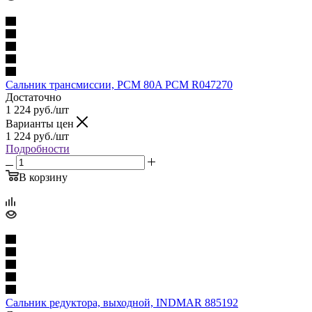
Сальник трансмиссии, PCM 80A PCM R047270
Достаточно
1 224
руб.
/шт
Варианты цен
1 224
руб.
/шт
Подробности
В корзину
Сальник редуктора, выходной, INDMAR 885192