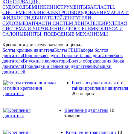
КОНСЕРВАЦИЯ,
СУДОПОДЪЁМНИКИ
ИНСТРУМЕНТЫ
БАЛЛАСТЫ,
СИСТЕМЫ ВОЛНЫ
ЭЛЕКТРООБОРУДОВАНИЕ
МАСЛА И
ЖИДКОСТИ ДВИГАТЕЛЕЙ
ДВИГАТЕЛИ
СУДОВЫЕ
ЗАПЧАСТИ СИСТЕМ ДВИГАТЕЛЕЙ
РУЛЕВАЯ
СИСТЕМА И УПРАВЛЕНИЕ ДРОССЕЛЕМ
КОРПУСА И
САЛОНЫ
ВИНТЫ, ПОДВОДНЫЕ МЕХАНИЗМЫ
—
Крепления двигателя: каталог и цены
Болты крышек двигателя
Болты ГБЦ
Наборы болтов
двигателя
Поршневая группа
Головки блока двигателя
Блок
двигателя
Впускные коллекторы
Болты оборудования блока
двигателя
Прокладки и сальники двигателей
Крышки
двигателей
Болты втулки шпильки и
гайки крепления двигателя
26 товаров
Крепления двигателя
10
товаров
Крепления трансмиссии
10