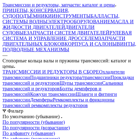
Трансмиссии и редукторы, запчасти: каталог и цены
ПРИЦЕПЫ, КОНСЕРВАЦИЯ,
СУДОПОДЪЁМНИКИ
ИНСТРУМЕНТЫ
БАЛЛАСТЫ,
СИСТЕМЫ ВОЛНЫ
ЭЛЕКТРООБОРУДОВАНИЕ
МАСЛА И
ЖИДКОСТИ ДВИГАТЕЛЕЙ
ДВИГАТЕЛИ
СУДОВЫЕ
ЗАПЧАСТИ СИСТЕМ ДВИГАТЕЛЕЙ
РУЛЕВАЯ
СИСТЕМА И УПРАВЛЕНИЕ ДРОССЕЛЕМ
ЗАПЧАСТИ
ДВИГАТЕЛЬНЫХ БЛОКОВ
КОРПУСА И САЛОНЫ
ВИНТЫ,
ПОДВОДНЫЕ МЕХАНИЗМЫ
—
Стопорные кольца валы и пружины трансмиссий: каталог и
цены
ТРАНСМИССИИ И РЕДУКТОРЫ В СБОРЕ
Охладители
трансмиссии
Подшипники редуктора/трансмиссии
Прокладки
трансмиссий и редукторов
Щупы трансмиссии
Сальники
трансмиссий и редукторов
Болты демпферов и
трансмиссий
Кожухи трансмиссии
Шланги и фитинги
трансмиссии
Демпферы
Ремкомплекты и фрикционы
трансмиссий ремкомплекты редукторов
Фильтр
По умолчанию (убывание)
По популярности (убывание)
По популярности (возрастание)
По алфавиту (убывание)
По алфавиту (возрастание)