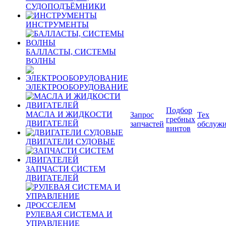
СУДОПОДЪЁМНИКИ
ИНСТРУМЕНТЫ
БАЛЛАСТЫ, СИСТЕМЫ
ВОЛНЫ
ЭЛЕКТРООБОРУДОВАНИЕ
Подбор
МАСЛА И ЖИДКОСТИ
Запрос
Тех
гребных
ДВИГАТЕЛЕЙ
запчастей
обслуж
винтов
ДВИГАТЕЛИ СУДОВЫЕ
ЗАПЧАСТИ СИСТЕМ
ДВИГАТЕЛЕЙ
РУЛЕВАЯ СИСТЕМА И
УПРАВЛЕНИЕ