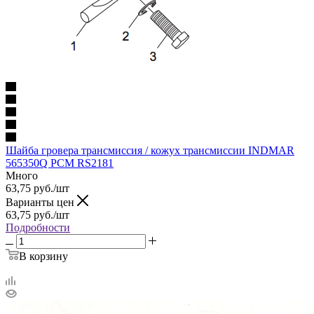
Шайба гровера трансмиссия / кожух трансмиссии INDMAR
565350Q PCM RS2181
Много
63,75
руб.
/шт
Варианты цен
63,75
руб.
/шт
Подробности
В корзину