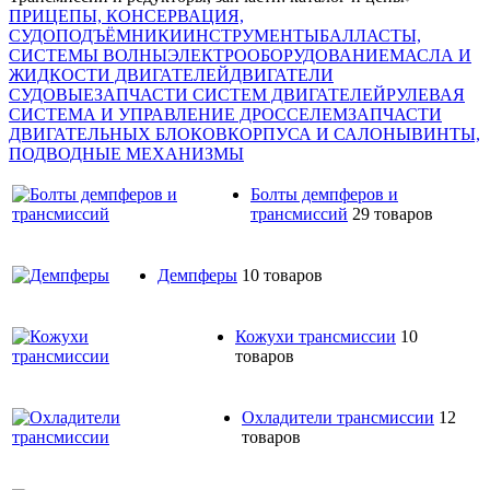
ПРИЦЕПЫ, КОНСЕРВАЦИЯ,
СУДОПОДЪЁМНИКИ
ИНСТРУМЕНТЫ
БАЛЛАСТЫ,
СИСТЕМЫ ВОЛНЫ
ЭЛЕКТРООБОРУДОВАНИЕ
МАСЛА И
ЖИДКОСТИ ДВИГАТЕЛЕЙ
ДВИГАТЕЛИ
СУДОВЫЕ
ЗАПЧАСТИ СИСТЕМ ДВИГАТЕЛЕЙ
РУЛЕВАЯ
СИСТЕМА И УПРАВЛЕНИЕ ДРОССЕЛЕМ
ЗАПЧАСТИ
ДВИГАТЕЛЬНЫХ БЛОКОВ
КОРПУСА И САЛОНЫ
ВИНТЫ,
ПОДВОДНЫЕ МЕХАНИЗМЫ
Болты демпферов и
трансмиссий
29 товаров
Демпферы
10 товаров
Кожухи трансмиссии
10
товаров
Охладители трансмиссии
12
товаров