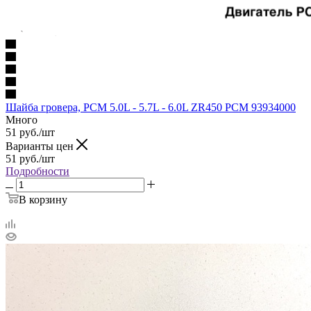
Шайба гровера, PCM 5.0L - 5.7L - 6.0L ZR450 PCM 93934000
Много
51
руб.
/шт
Варианты цен
51
руб.
/шт
Подробности
В корзину