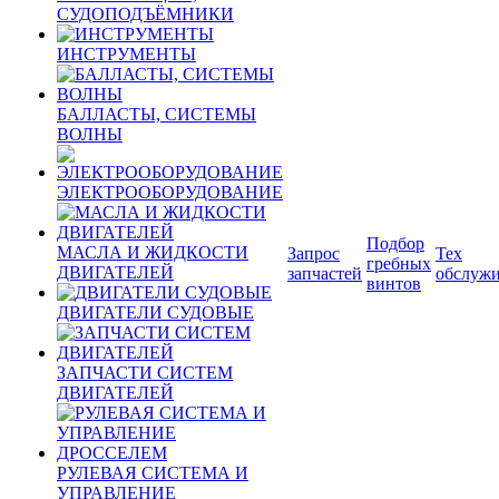
СУДОПОДЪЁМНИКИ
ИНСТРУМЕНТЫ
БАЛЛАСТЫ, СИСТЕМЫ
ВОЛНЫ
ЭЛЕКТРООБОРУДОВАНИЕ
Подбор
МАСЛА И ЖИДКОСТИ
Запрос
Тех
гребных
ДВИГАТЕЛЕЙ
запчастей
обслуж
винтов
ДВИГАТЕЛИ СУДОВЫЕ
ЗАПЧАСТИ СИСТЕМ
ДВИГАТЕЛЕЙ
РУЛЕВАЯ СИСТЕМА И
УПРАВЛЕНИЕ