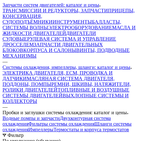
Запчасти систем двигателей: каталог и цены
ТРАНСМИССИИ И РЕДУКТОРЫ, ЗАПЧАСТИ
ПРИЦЕПЫ,
КОНСЕРВАЦИЯ,
СУДОПОДЪЁМНИКИ
ИНСТРУМЕНТЫ
БАЛЛАСТЫ,
СИСТЕМЫ ВОЛНЫ
ЭЛЕКТРООБОРУДОВАНИЕ
МАСЛА И
ЖИДКОСТИ ДВИГАТЕЛЕЙ
ДВИГАТЕЛИ
СУДОВЫЕ
РУЛЕВАЯ СИСТЕМА И УПРАВЛЕНИЕ
ДРОССЕЛЕМ
ЗАПЧАСТИ ДВИГАТЕЛЬНЫХ
БЛОКОВ
КОРПУСА И САЛОНЫ
ВИНТЫ, ПОДВОДНЫЕ
МЕХАНИЗМЫ
—
Системы охлаждения, импеллеры, шланги: каталог и цены
ЭЛЕКТРИКА ДВИГАТЕЛЯ, ECM, ПРОВОДКА И
ДАТЧИКИ
МАСЛЯНАЯ СИСТЕМА ДВИГАТЕЛЯ,
ПОДДОНЫ, ПОМПЫ
РЕМНИ, ШКИВЫ, НАТЯЖИТЕЛИ,
РОЛИКИ ДВИГАТЕЛЕЙ
ТОПЛИВНЫЕ И ВОЗДУШНЫЕ
СИСТЕМЫ ДВИГАТЕЛЕЙ
ВЫХЛОПНЫЕ СИСТЕМЫ И
КОЛЛЕКТОРЫ
—
Пробки и заглушки системы охлаждения: каталог и цены
Водные помпы и запчасти
Двухконтурная система
охлаждения
Фильтры системы охлаждения
Шланги системы
охлаждения
Импеллеры
Термостаты и корпуса термостатов
Фильтр
По умолчанию (убывание)