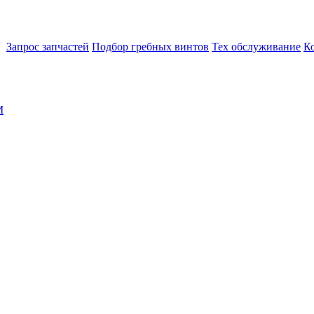
Запрос запчастей
Подбор гребных винтов
Тех обслуживание
К