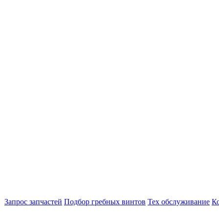
Запрос запчастей
Подбор гребных винтов
Тех обслуживание
К