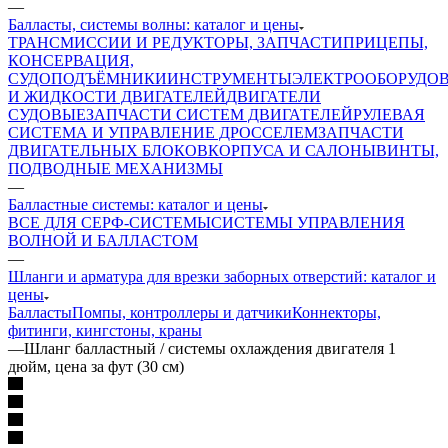
—
Балласты, системы волны: каталог и цены
ТРАНСМИССИИ И РЕДУКТОРЫ, ЗАПЧАСТИ
ПРИЦЕПЫ,
КОНСЕРВАЦИЯ,
СУДОПОДЪЁМНИКИ
ИНСТРУМЕНТЫ
ЭЛЕКТРООБОРУДО
И ЖИДКОСТИ ДВИГАТЕЛЕЙ
ДВИГАТЕЛИ
СУДОВЫЕ
ЗАПЧАСТИ СИСТЕМ ДВИГАТЕЛЕЙ
РУЛЕВАЯ
СИСТЕМА И УПРАВЛЕНИЕ ДРОССЕЛЕМ
ЗАПЧАСТИ
ДВИГАТЕЛЬНЫХ БЛОКОВ
КОРПУСА И САЛОНЫ
ВИНТЫ,
ПОДВОДНЫЕ МЕХАНИЗМЫ
—
Балластные системы: каталог и цены
ВСЕ ДЛЯ СЕРФ-СИСТЕМЫ
СИСТЕМЫ УПРАВЛЕНИЯ
ВОЛНОЙ И БАЛЛАСТОМ
—
Шланги и арматура для врезки заборных отверстий: каталог и
цены
Балласты
Помпы, контроллеры и датчики
Коннекторы,
фитинги, кингстоны, краны
—
Шланг балластный / системы охлаждения двигателя 1
дюйм, цена за фут (30 см)