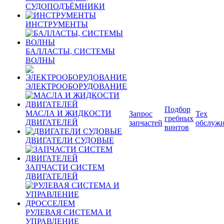
СУДОПОДЪЁМНИКИ
ИНСТРУМЕНТЫ
БАЛЛАСТЫ, СИСТЕМЫ
ВОЛНЫ
ЭЛЕКТРООБОРУДОВАНИЕ
Подбор
МАСЛА И ЖИДКОСТИ
Запрос
Тех
гребных
ДВИГАТЕЛЕЙ
запчастей
обслуж
винтов
ДВИГАТЕЛИ СУДОВЫЕ
ЗАПЧАСТИ СИСТЕМ
ДВИГАТЕЛЕЙ
РУЛЕВАЯ СИСТЕМА И
УПРАВЛЕНИЕ