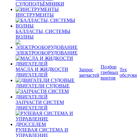
СУДОПОДЪЁМНИКИ
ИНСТРУМЕНТЫ
БАЛЛАСТЫ, СИСТЕМЫ
ВОЛНЫ
ЭЛЕКТРООБОРУДОВАНИЕ
Подбор
МАСЛА И ЖИДКОСТИ
Запрос
Тех
гребных
ДВИГАТЕЛЕЙ
запчастей
обслуж
винтов
ДВИГАТЕЛИ СУДОВЫЕ
ЗАПЧАСТИ СИСТЕМ
ДВИГАТЕЛЕЙ
РУЛЕВАЯ СИСТЕМА И
УПРАВЛЕНИЕ