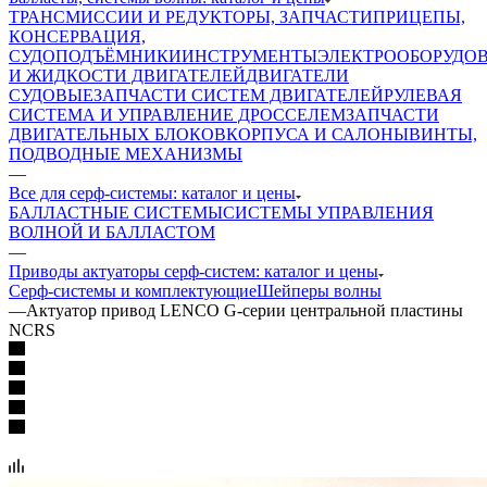
ТРАНСМИССИИ И РЕДУКТОРЫ, ЗАПЧАСТИ
ПРИЦЕПЫ,
КОНСЕРВАЦИЯ,
СУДОПОДЪЁМНИКИ
ИНСТРУМЕНТЫ
ЭЛЕКТРООБОРУДО
И ЖИДКОСТИ ДВИГАТЕЛЕЙ
ДВИГАТЕЛИ
СУДОВЫЕ
ЗАПЧАСТИ СИСТЕМ ДВИГАТЕЛЕЙ
РУЛЕВАЯ
СИСТЕМА И УПРАВЛЕНИЕ ДРОССЕЛЕМ
ЗАПЧАСТИ
ДВИГАТЕЛЬНЫХ БЛОКОВ
КОРПУСА И САЛОНЫ
ВИНТЫ,
ПОДВОДНЫЕ МЕХАНИЗМЫ
—
Все для серф-системы: каталог и цены
БАЛЛАСТНЫЕ СИСТЕМЫ
СИСТЕМЫ УПРАВЛЕНИЯ
ВОЛНОЙ И БАЛЛАСТОМ
—
Приводы актуаторы серф-систем: каталог и цены
Серф-системы и комплектующие
Шейперы волны
—
Актуатор привод LENCO G-серии центральной пластины
NCRS