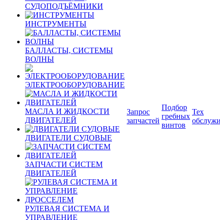
СУДОПОДЪЁМНИКИ
ИНСТРУМЕНТЫ
БАЛЛАСТЫ, СИСТЕМЫ
ВОЛНЫ
ЭЛЕКТРООБОРУДОВАНИЕ
Подбор
МАСЛА И ЖИДКОСТИ
Запрос
Тех
гребных
ДВИГАТЕЛЕЙ
запчастей
обслуж
винтов
ДВИГАТЕЛИ СУДОВЫЕ
ЗАПЧАСТИ СИСТЕМ
ДВИГАТЕЛЕЙ
РУЛЕВАЯ СИСТЕМА И
УПРАВЛЕНИЕ