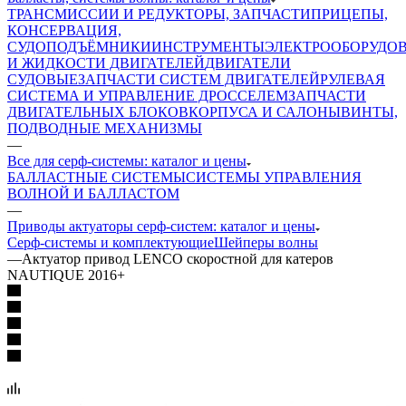
ТРАНСМИССИИ И РЕДУКТОРЫ, ЗАПЧАСТИ
ПРИЦЕПЫ,
КОНСЕРВАЦИЯ,
СУДОПОДЪЁМНИКИ
ИНСТРУМЕНТЫ
ЭЛЕКТРООБОРУДО
И ЖИДКОСТИ ДВИГАТЕЛЕЙ
ДВИГАТЕЛИ
СУДОВЫЕ
ЗАПЧАСТИ СИСТЕМ ДВИГАТЕЛЕЙ
РУЛЕВАЯ
СИСТЕМА И УПРАВЛЕНИЕ ДРОССЕЛЕМ
ЗАПЧАСТИ
ДВИГАТЕЛЬНЫХ БЛОКОВ
КОРПУСА И САЛОНЫ
ВИНТЫ,
ПОДВОДНЫЕ МЕХАНИЗМЫ
—
Все для серф-системы: каталог и цены
БАЛЛАСТНЫЕ СИСТЕМЫ
СИСТЕМЫ УПРАВЛЕНИЯ
ВОЛНОЙ И БАЛЛАСТОМ
—
Приводы актуаторы серф-систем: каталог и цены
Серф-системы и комплектующие
Шейперы волны
—
Актуатор привод LENCO скоростной для катеров
NAUTIQUE 2016+