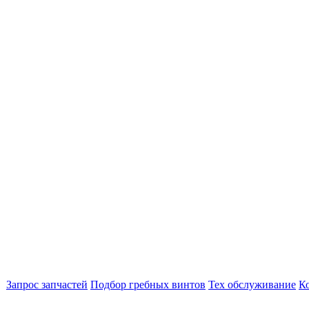
Запрос запчастей
Подбор гребных винтов
Тех обслуживание
К