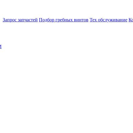
Запрос запчастей
Подбор гребных винтов
Тех обслуживание
К