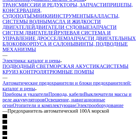
ТРАНСМИССИИ И РЕДУКТОРЫ, ЗАПЧАСТИ
ПРИЦЕПЫ,
КОНСЕРВАЦИЯ,
СУДОПОДЪЁМНИКИ
ИНСТРУМЕНТЫ
БАЛЛАСТЫ,
СИСТЕМЫ ВОЛНЫ
МАСЛА И ЖИДКОСТИ
ДВИГАТЕЛЕЙ
ДВИГАТЕЛИ СУДОВЫЕ
ЗАПЧАСТИ
СИСТЕМ ДВИГАТЕЛЕЙ
РУЛЕВАЯ СИСТЕМА И
УПРАВЛЕНИЕ ДРОССЕЛЕМ
ЗАПЧАСТИ ДВИГАТЕЛЬНЫХ
БЛОКОВ
КОРПУСА И САЛОНЫ
ВИНТЫ, ПОДВОДНЫЕ
МЕХАНИЗМЫ
—
Электрика: каталог и цены
ПОДВОДНЫЙ СВЕТ
МОРСКАЯ АКУСТИКА
СИСТЕМЫ
КРУИЗ КОНТРОЛЯ
ТРЮМНЫЕ ПОМПЫ
—
Автоматические предохранители и блоки предохранителей:
каталог и цены
Приборы и указатели
Провода, кабели
Выключатели массы и
реле аккумуляторов
Освещение, навигационные
огни
Отопители и комплектующие
Электрооборудование
—
Предохранитель автоматический 100A морской