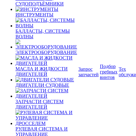
СУДОПОДЪЁМНИКИ
ИНСТРУМЕНТЫ
БАЛЛАСТЫ, СИСТЕМЫ
ВОЛНЫ
ЭЛЕКТРООБОРУДОВАНИЕ
Подбор
МАСЛА И ЖИДКОСТИ
Запрос
Тех
гребных
ДВИГАТЕЛЕЙ
запчастей
обслуж
винтов
ДВИГАТЕЛИ СУДОВЫЕ
ЗАПЧАСТИ СИСТЕМ
ДВИГАТЕЛЕЙ
РУЛЕВАЯ СИСТЕМА И
УПРАВЛЕНИЕ