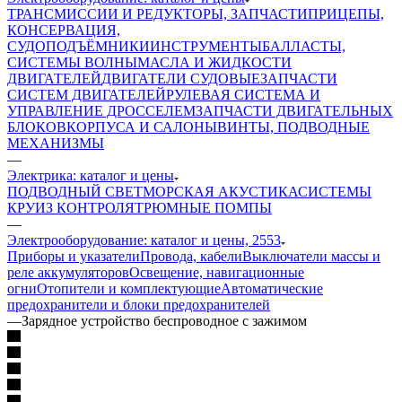
ТРАНСМИССИИ И РЕДУКТОРЫ, ЗАПЧАСТИ
ПРИЦЕПЫ,
КОНСЕРВАЦИЯ,
СУДОПОДЪЁМНИКИ
ИНСТРУМЕНТЫ
БАЛЛАСТЫ,
СИСТЕМЫ ВОЛНЫ
МАСЛА И ЖИДКОСТИ
ДВИГАТЕЛЕЙ
ДВИГАТЕЛИ СУДОВЫЕ
ЗАПЧАСТИ
СИСТЕМ ДВИГАТЕЛЕЙ
РУЛЕВАЯ СИСТЕМА И
УПРАВЛЕНИЕ ДРОССЕЛЕМ
ЗАПЧАСТИ ДВИГАТЕЛЬНЫХ
БЛОКОВ
КОРПУСА И САЛОНЫ
ВИНТЫ, ПОДВОДНЫЕ
МЕХАНИЗМЫ
—
Электрика: каталог и цены
ПОДВОДНЫЙ СВЕТ
МОРСКАЯ АКУСТИКА
СИСТЕМЫ
КРУИЗ КОНТРОЛЯ
ТРЮМНЫЕ ПОМПЫ
—
Электрооборудование: каталог и цены, 2553
Приборы и указатели
Провода, кабели
Выключатели массы и
реле аккумуляторов
Освещение, навигационные
огни
Отопители и комплектующие
Автоматические
предохранители и блоки предохранителей
—
Зарядное устройство беспроводное с зажимом