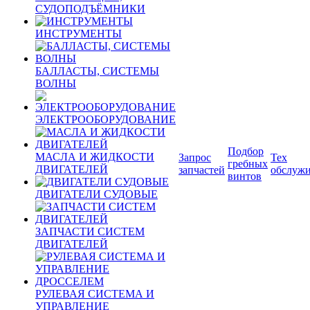
СУДОПОДЪЁМНИКИ
ИНСТРУМЕНТЫ
БАЛЛАСТЫ, СИСТЕМЫ
ВОЛНЫ
ЭЛЕКТРООБОРУДОВАНИЕ
Подбор
МАСЛА И ЖИДКОСТИ
Запрос
Тех
гребных
ДВИГАТЕЛЕЙ
запчастей
обслуж
винтов
ДВИГАТЕЛИ СУДОВЫЕ
ЗАПЧАСТИ СИСТЕМ
ДВИГАТЕЛЕЙ
РУЛЕВАЯ СИСТЕМА И
УПРАВЛЕНИЕ