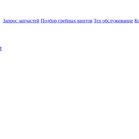
Запрос запчастей
Подбор гребных винтов
Тех обслуживание
К