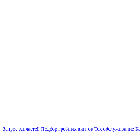
Запрос запчастей
Подбор гребных винтов
Тех обслуживание
К