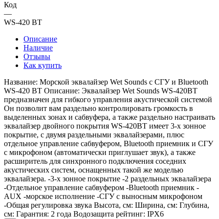
Код
—
WS-420 BT
Описание
Наличие
Отзывы
Как купить
Название: Морской эквалайзер Wet Sounds с СГУ и Bluetooth
WS-420 BT Описание: Эквалайзер Wet Sounds WS-420BT
предназначен для гибкого управления акустической системой
Он позволит вам раздельно контролировать громкость в
выделенных зонах и сабвуфера, а также раздельно настраивать
эквалайзер двойного покрытия WS-420BT имеет 3-х зонное
покрытие, с двумя раздельными эквалайзерами, плюс
отдельное управление сабвуфером, Bluetooth приемник и СГУ
с микрофоном (автоматически приглушает звук), а также
расширитель для синхронного подключения соседних
акустических систем, оснащенных такой же моделью
эквалайзера. -3-х зонное покрытие -2 раздельных эквалайзера
-Отдельное управление сабвуфером -Bluetooth приемник -
AUX -морское исполнение -СГУ с выносным микрофоном
-Общая регулировка звука Высота, см: Ширина, см: Глубина,
см: Гарантия: 2 года Водозащита рейтинг: IPX6