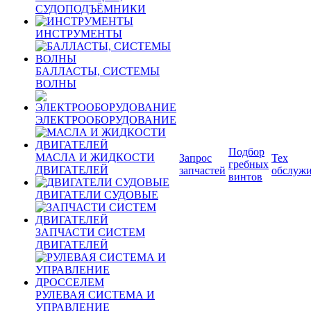
СУДОПОДЪЁМНИКИ
ИНСТРУМЕНТЫ
БАЛЛАСТЫ, СИСТЕМЫ
ВОЛНЫ
ЭЛЕКТРООБОРУДОВАНИЕ
Подбор
МАСЛА И ЖИДКОСТИ
Запрос
Тех
гребных
ДВИГАТЕЛЕЙ
запчастей
обслуж
винтов
ДВИГАТЕЛИ СУДОВЫЕ
ЗАПЧАСТИ СИСТЕМ
ДВИГАТЕЛЕЙ
РУЛЕВАЯ СИСТЕМА И
УПРАВЛЕНИЕ