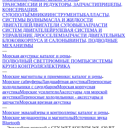
ТРАНСМИССИИ И РЕДУКТОРЫ, ЗАПЧАСТИ
ПРИЦЕПЫ,
КОНСЕРВАЦИЯ,
СУДОПОДЪЁМНИКИ
ИНСТРУМЕНТЫ
БАЛЛАСТЫ,
СИСТЕМЫ ВОЛНЫ
МАСЛА И ЖИДКОСТИ
ДВИГАТЕЛЕЙ
ДВИГАТЕЛИ СУДОВЫЕ
ЗАПЧАСТИ
СИСТЕМ ДВИГАТЕЛЕЙ
РУЛЕВАЯ СИСТЕМА И
УПРАВЛЕНИЕ ДРОССЕЛЕМ
ЗАПЧАСТИ ДВИГАТЕЛЬНЫХ
БЛОКОВ
КОРПУСА И САЛОНЫ
ВИНТЫ, ПОДВОДНЫЕ
МЕХАНИЗМЫ
—
Морская акустика: каталог и цены
ПОДВОДНЫЙ СВЕТ
ТРЮМНЫЕ ПОМПЫ
СИСТЕМЫ
КРУИЗ КОНТРОЛЯ
ЭЛЕКТРИКА
—
Морские магнитолы и приемники: каталог и цены
Морские сабвуферы
Ландшафтная акустика
Переносные
холодильники с саундбаром
Морская корпусная
акустика
Морские усилители
Аксессуары для морской
акустики
Переносные холодильники - аксессуары и
запчасти
Морская врезная акустика
—
Морские эквалайзеры и контроллеры: каталог и цены
Морские медиацентры и магнитолы
Источники звука
Bluetooth
—
Эквалайзер морской с СГУ WET SOUNDS WS-420 BT