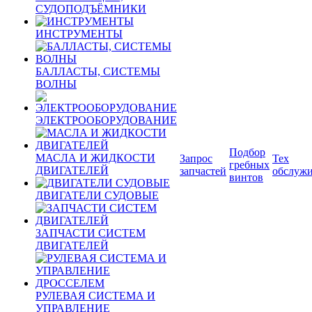
СУДОПОДЪЁМНИКИ
ИНСТРУМЕНТЫ
БАЛЛАСТЫ, СИСТЕМЫ
ВОЛНЫ
ЭЛЕКТРООБОРУДОВАНИЕ
Подбор
МАСЛА И ЖИДКОСТИ
Запрос
Тех
гребных
ДВИГАТЕЛЕЙ
запчастей
обслуж
винтов
ДВИГАТЕЛИ СУДОВЫЕ
ЗАПЧАСТИ СИСТЕМ
ДВИГАТЕЛЕЙ
РУЛЕВАЯ СИСТЕМА И
УПРАВЛЕНИЕ