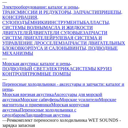
—
Электрооборудование: каталог и цены
ТРАНСМИССИИ И РЕДУКТОРЫ, ЗАПЧАСТИ
ПРИЦЕПЫ,
КОНСЕРВАЦИЯ,
СУДОПОДЪЁМНИКИ
ИНСТРУМЕНТЫ
БАЛЛАСТЫ,
СИСТЕМЫ ВОЛНЫ
МАСЛА И ЖИДКОСТИ
ДВИГАТЕЛЕЙ
ДВИГАТЕЛИ СУДОВЫЕ
ЗАПЧАСТИ
СИСТЕМ ДВИГАТЕЛЕЙ
РУЛЕВАЯ СИСТЕМА И
УПРАВЛЕНИЕ ДРОССЕЛЕМ
ЗАПЧАСТИ ДВИГАТЕЛЬНЫХ
БЛОКОВ
КОРПУСА И САЛОНЫ
ВИНТЫ, ПОДВОДНЫЕ
МЕХАНИЗМЫ
—
Морская акустика: каталог и цены
ПОДВОДНЫЙ СВЕТ
ЭЛЕКТРИКА
СИСТЕМЫ КРУИЗ
КОНТРОЛЯ
ТРЮМНЫЕ ПОМПЫ
—
Переносные холодильники - аксессуары и запчасти: каталог и
цены
Морская врезная акустика
Аксессуары для морской
акустики
Морские сабвуферы
Морские усилители
Морские
магнитолы и приемники
Морская корпусная
акустика
Переносные холодильники с
саундбаром
Ландшафтная акустика
—
Ремкомплект переносного холодильника WET SOUNDS -
зарядка запасная