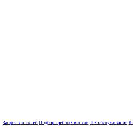
Запрос запчастей
Подбор гребных винтов
Тех обслуживание
К