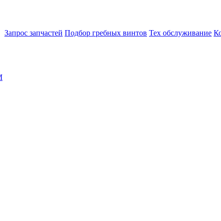
Запрос запчастей
Подбор гребных винтов
Тех обслуживание
К