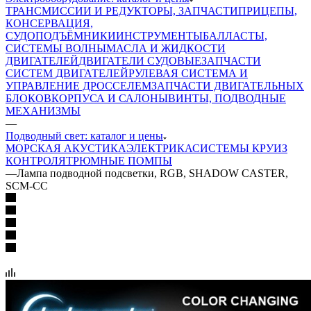
ТРАНСМИССИИ И РЕДУКТОРЫ, ЗАПЧАСТИ
ПРИЦЕПЫ,
КОНСЕРВАЦИЯ,
СУДОПОДЪЁМНИКИ
ИНСТРУМЕНТЫ
БАЛЛАСТЫ,
СИСТЕМЫ ВОЛНЫ
МАСЛА И ЖИДКОСТИ
ДВИГАТЕЛЕЙ
ДВИГАТЕЛИ СУДОВЫЕ
ЗАПЧАСТИ
СИСТЕМ ДВИГАТЕЛЕЙ
РУЛЕВАЯ СИСТЕМА И
УПРАВЛЕНИЕ ДРОССЕЛЕМ
ЗАПЧАСТИ ДВИГАТЕЛЬНЫХ
БЛОКОВ
КОРПУСА И САЛОНЫ
ВИНТЫ, ПОДВОДНЫЕ
МЕХАНИЗМЫ
—
Подводный свет: каталог и цены
МОРСКАЯ АКУСТИКА
ЭЛЕКТРИКА
СИСТЕМЫ КРУИЗ
КОНТРОЛЯ
ТРЮМНЫЕ ПОМПЫ
—
Лампа подводной подсветки, RGB, SHADOW CASTER,
SCM-CC