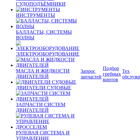
СУДОПОДЪЁМНИКИ
ИНСТРУМЕНТЫ
БАЛЛАСТЫ, СИСТЕМЫ
ВОЛНЫ
ЭЛЕКТРООБОРУДОВАНИЕ
Подбор
МАСЛА И ЖИДКОСТИ
Запрос
Тех
гребных
ДВИГАТЕЛЕЙ
запчастей
обслуж
винтов
ДВИГАТЕЛИ СУДОВЫЕ
ЗАПЧАСТИ СИСТЕМ
ДВИГАТЕЛЕЙ
РУЛЕВАЯ СИСТЕМА И
УПРАВЛЕНИЕ