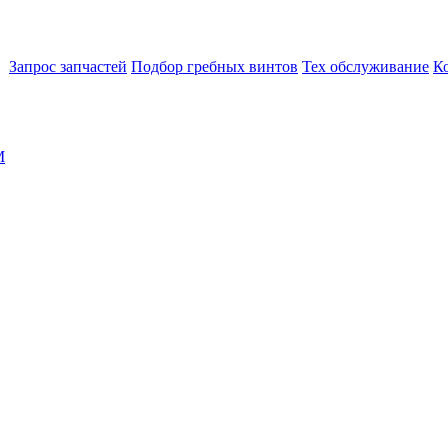
Запрос запчастей
Подбор гребных винтов
Тех обслуживание
К