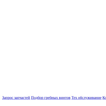
Запрос запчастей
Подбор гребных винтов
Тех обслуживание
К