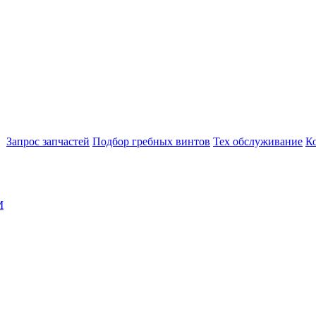
Запрос запчастей
Подбор гребных винтов
Тех обслуживание
К