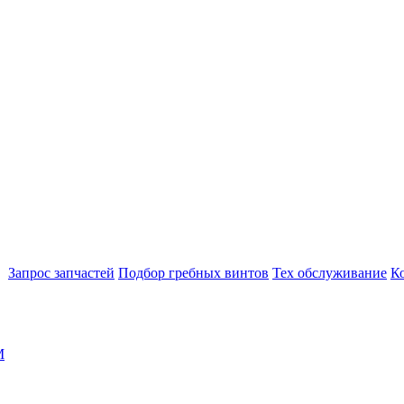
Запрос запчастей
Подбор гребных винтов
Тех обслуживание
К