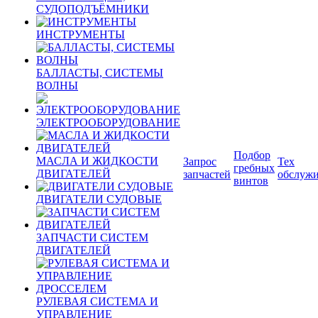
СУДОПОДЪЁМНИКИ
ИНСТРУМЕНТЫ
БАЛЛАСТЫ, СИСТЕМЫ
ВОЛНЫ
ЭЛЕКТРООБОРУДОВАНИЕ
Подбор
МАСЛА И ЖИДКОСТИ
Запрос
Тех
гребных
ДВИГАТЕЛЕЙ
запчастей
обслуж
винтов
ДВИГАТЕЛИ СУДОВЫЕ
ЗАПЧАСТИ СИСТЕМ
ДВИГАТЕЛЕЙ
РУЛЕВАЯ СИСТЕМА И
УПРАВЛЕНИЕ