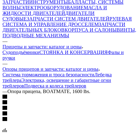
ЗАПЧАСТИ
ИНСТРУМЕНТЫ
БАЛЛАСТЫ, СИСТЕМЫ
ВОЛНЫ
ЭЛЕКТРООБОРУДОВАНИЕ
МАСЛА И
ЖИДКОСТИ ДВИГАТЕЛЕЙ
ДВИГАТЕЛИ
СУДОВЫЕ
ЗАПЧАСТИ СИСТЕМ ДВИГАТЕЛЕЙ
РУЛЕВАЯ
СИСТЕМА И УПРАВЛЕНИЕ ДРОССЕЛЕМ
ЗАПЧАСТИ
ДВИГАТЕЛЬНЫХ БЛОКОВ
КОРПУСА И САЛОНЫ
ВИНТЫ,
ПОДВОДНЫЕ МЕХАНИЗМЫ
—
Прицепы и запчасти: каталог и цены
Судоподъёмники
СТОЯНКА И КОНСЕРВАЦИЯ
Фалы и
ручки
—
Опоры прицепов и запчасти: каталог и цены
Система торможения и троса безопасности
Лебедка
трейлера
Электрика, освещение и габаритные огни
трейлеров
Подвеска и колеса трейлеров
—
Опора прицепа, BOATMATE, 1600 lbs.