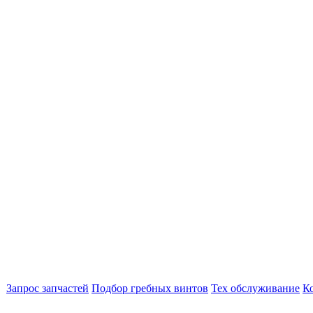
Запрос запчастей
Подбор гребных винтов
Тех обслуживание
К