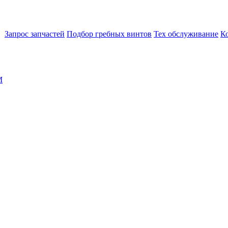
Запрос запчастей
Подбор гребных винтов
Тех обслуживание
К