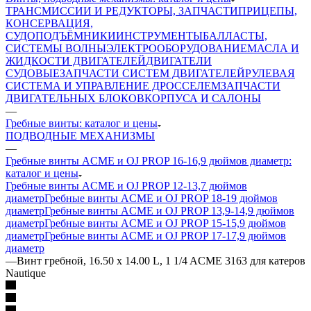
ТРАНСМИССИИ И РЕДУКТОРЫ, ЗАПЧАСТИ
ПРИЦЕПЫ,
КОНСЕРВАЦИЯ,
СУДОПОДЪЁМНИКИ
ИНСТРУМЕНТЫ
БАЛЛАСТЫ,
СИСТЕМЫ ВОЛНЫ
ЭЛЕКТРООБОРУДОВАНИЕ
МАСЛА И
ЖИДКОСТИ ДВИГАТЕЛЕЙ
ДВИГАТЕЛИ
СУДОВЫЕ
ЗАПЧАСТИ СИСТЕМ ДВИГАТЕЛЕЙ
РУЛЕВАЯ
СИСТЕМА И УПРАВЛЕНИЕ ДРОССЕЛЕМ
ЗАПЧАСТИ
ДВИГАТЕЛЬНЫХ БЛОКОВ
КОРПУСА И САЛОНЫ
—
Гребные винты: каталог и цены
ПОДВОДНЫЕ МЕХАНИЗМЫ
—
Гребные винты ACME и OJ PROP 16-16,9 дюймов диаметр:
каталог и цены
Гребные винты ACME и OJ PROP 12-13,7 дюймов
диаметр
Гребные винты ACME и OJ PROP 18-19 дюймов
диаметр
Гребные винты ACME и OJ PROP 13,9-14,9 дюймов
диаметр
Гребные винты ACME и OJ PROP 15-15,9 дюймов
диаметр
Гребные винты ACME и OJ PROP 17-17,9 дюймов
диаметр
—
Винт гребной, 16.50 x 14.00 L, 1 1/4 ACME 3163 для катеров
Nautique