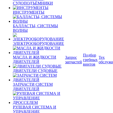
СУДОПОДЪЁМНИКИ
ИНСТРУМЕНТЫ
БАЛЛАСТЫ, СИСТЕМЫ
ВОЛНЫ
ЭЛЕКТРООБОРУДОВАНИЕ
Подбор
МАСЛА И ЖИДКОСТИ
Запрос
Тех
гребных
ДВИГАТЕЛЕЙ
запчастей
обслуж
винтов
ДВИГАТЕЛИ СУДОВЫЕ
ЗАПЧАСТИ СИСТЕМ
ДВИГАТЕЛЕЙ
РУЛЕВАЯ СИСТЕМА И
УПРАВЛЕНИЕ