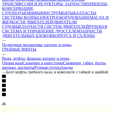
ТРАНСМИССИИ И РЕДУКТОРЫ, ЗАПЧАСТИ
ПРИЦЕПЫ,
КОНСЕРВАЦИЯ,
СУДОПОДЪЁМНИКИ
ИНСТРУМЕНТЫ
БАЛЛАСТЫ,
СИСТЕМЫ ВОЛНЫ
ЭЛЕКТРООБОРУДОВАНИЕ
МАСЛА И
ЖИДКОСТИ ДВИГАТЕЛЕЙ
ДВИГАТЕЛИ
СУДОВЫЕ
ЗАПЧАСТИ СИСТЕМ ДВИГАТЕЛЕЙ
РУЛЕВАЯ
СИСТЕМА И УПРАВЛЕНИЕ ДРОССЕЛЕМ
ЗАПЧАСТИ
ДВИГАТЕЛЬНЫХ БЛОКОВ
КОРПУСА И САЛОНЫ
—
Подводные механизмы: каталог и цены
ГРЕБНЫЕ ВИНТЫ
—
Валы, муфты, фланцы: каталог и цены
Опоры вала
Сальники и кингстоны
Съемники, гайки, болты,
шпонки, шплинты
Рулевая группа
Аноды
—
Болт муфты гребного вала, в комплекте с гайкой и шайбой