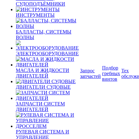
СУДОПОДЪЁМНИКИ
ИНСТРУМЕНТЫ
БАЛЛАСТЫ, СИСТЕМЫ
ВОЛНЫ
ЭЛЕКТРООБОРУДОВАНИЕ
Подбор
МАСЛА И ЖИДКОСТИ
Запрос
Тех
гребных
ДВИГАТЕЛЕЙ
запчастей
обслуж
винтов
ДВИГАТЕЛИ СУДОВЫЕ
ЗАПЧАСТИ СИСТЕМ
ДВИГАТЕЛЕЙ
РУЛЕВАЯ СИСТЕМА И
УПРАВЛЕНИЕ