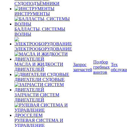
СУДОПОДЪЁМНИКИ
ИНСТРУМЕНТЫ
БАЛЛАСТЫ, СИСТЕМЫ
ВОЛНЫ
ЭЛЕКТРООБОРУДОВАНИЕ
Подбор
МАСЛА И ЖИДКОСТИ
Запрос
Тех
гребных
ДВИГАТЕЛЕЙ
запчастей
обслуж
винтов
ДВИГАТЕЛИ СУДОВЫЕ
ЗАПЧАСТИ СИСТЕМ
ДВИГАТЕЛЕЙ
РУЛЕВАЯ СИСТЕМА И
УПРАВЛЕНИЕ