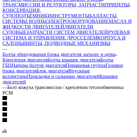
ТРАНСМИССИИ И РЕДУКТОРЫ, ЗАПЧАСТИ
ПРИЦЕПЫ,
КОНСЕРВАЦИЯ,
СУДОПОДЪЁМНИКИ
ИНСТРУМЕНТЫ
БАЛЛАСТЫ,
СИСТЕМЫ ВОЛНЫ
ЭЛЕКТРООБОРУДОВАНИЕ
МАСЛА И
ЖИДКОСТИ ДВИГАТЕЛЕЙ
ДВИГАТЕЛИ
СУДОВЫЕ
ЗАПЧАСТИ СИСТЕМ ДВИГАТЕЛЕЙ
РУЛЕВАЯ
СИСТЕМА И УПРАВЛЕНИЕ ДРОССЕЛЕМ
КОРПУСА И
САЛОНЫ
ВИНТЫ, ПОДВОДНЫЕ МЕХАНИЗМЫ
—
Болты оборудования блока двигателя: каталог и цены
Крепления двигателя
Болты крышек двигателя
Болты
ГБЦ
Наборы болтов двигателя
Поршневая группа
Головки
блока двигателя
Блок двигателя
Впускные
коллекторы
Прокладки и сальники двигателей
Крышки
двигателей
—
Болт кожуха трансмиссии / крепления теплообменника
PCM