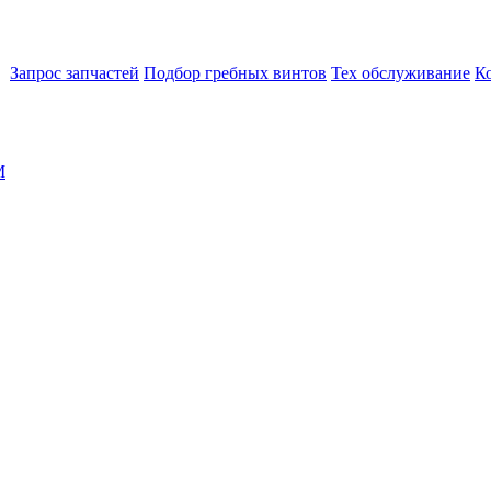
Запрос запчастей
Подбор гребных винтов
Тех обслуживание
К