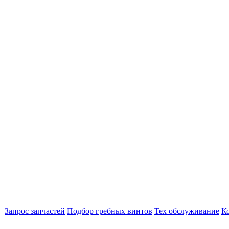
Запрос запчастей
Подбор гребных винтов
Тех обслуживание
К