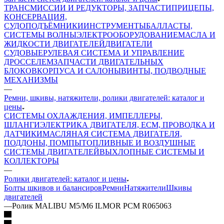
ТРАНСМИССИИ И РЕДУКТОРЫ, ЗАПЧАСТИ
ПРИЦЕПЫ,
КОНСЕРВАЦИЯ,
СУДОПОДЪЁМНИКИ
ИНСТРУМЕНТЫ
БАЛЛАСТЫ,
СИСТЕМЫ ВОЛНЫ
ЭЛЕКТРООБОРУДОВАНИЕ
МАСЛА И
ЖИДКОСТИ ДВИГАТЕЛЕЙ
ДВИГАТЕЛИ
СУДОВЫЕ
РУЛЕВАЯ СИСТЕМА И УПРАВЛЕНИЕ
ДРОССЕЛЕМ
ЗАПЧАСТИ ДВИГАТЕЛЬНЫХ
БЛОКОВ
КОРПУСА И САЛОНЫ
ВИНТЫ, ПОДВОДНЫЕ
МЕХАНИЗМЫ
—
Ремни, шкивы, натяжители, ролики двигателей: каталог и
цены
СИСТЕМЫ ОХЛАЖДЕНИЯ, ИМПЕЛЛЕРЫ,
ШЛАНГИ
ЭЛЕКТРИКА ДВИГАТЕЛЯ, ECM, ПРОВОДКА И
ДАТЧИКИ
МАСЛЯНАЯ СИСТЕМА ДВИГАТЕЛЯ,
ПОДДОНЫ, ПОМПЫ
ТОПЛИВНЫЕ И ВОЗДУШНЫЕ
СИСТЕМЫ ДВИГАТЕЛЕЙ
ВЫХЛОПНЫЕ СИСТЕМЫ И
КОЛЛЕКТОРЫ
—
Ролики двигателей: каталог и цены
Болты шкивов и балансиров
Ремни
Натяжители
Шкивы
двигателей
—
Ролик MALIBU M5/M6 ILMOR PCM R065063