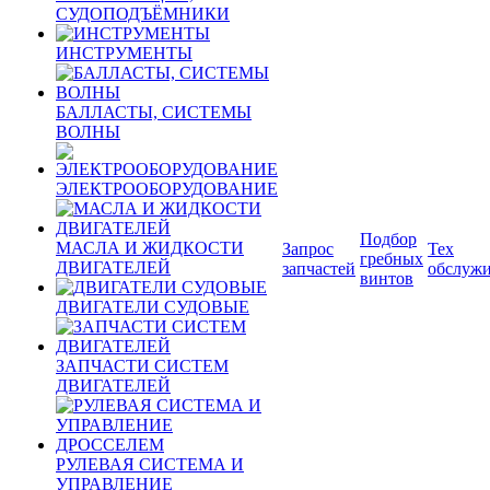
СУДОПОДЪЁМНИКИ
ИНСТРУМЕНТЫ
БАЛЛАСТЫ, СИСТЕМЫ
ВОЛНЫ
ЭЛЕКТРООБОРУДОВАНИЕ
Подбор
МАСЛА И ЖИДКОСТИ
Запрос
Тех
гребных
ДВИГАТЕЛЕЙ
запчастей
обслуж
винтов
ДВИГАТЕЛИ СУДОВЫЕ
ЗАПЧАСТИ СИСТЕМ
ДВИГАТЕЛЕЙ
РУЛЕВАЯ СИСТЕМА И
УПРАВЛЕНИЕ