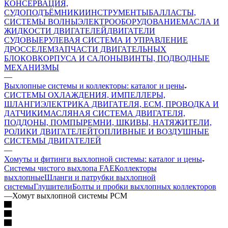
КОНСЕРВАЦИЯ,
СУДОПОДЪЁМНИКИ
ИНСТРУМЕНТЫ
БАЛЛАСТЫ,
СИСТЕМЫ ВОЛНЫ
ЭЛЕКТРООБОРУДОВАНИЕ
МАСЛА И
ЖИДКОСТИ ДВИГАТЕЛЕЙ
ДВИГАТЕЛИ
СУДОВЫЕ
РУЛЕВАЯ СИСТЕМА И УПРАВЛЕНИЕ
ДРОССЕЛЕМ
ЗАПЧАСТИ ДВИГАТЕЛЬНЫХ
БЛОКОВ
КОРПУСА И САЛОНЫ
ВИНТЫ, ПОДВОДНЫЕ
МЕХАНИЗМЫ
—
Выхлопные системы и коллекторы: каталог и цены
СИСТЕМЫ ОХЛАЖДЕНИЯ, ИМПЕЛЛЕРЫ,
ШЛАНГИ
ЭЛЕКТРИКА ДВИГАТЕЛЯ, ECM, ПРОВОДКА И
ДАТЧИКИ
МАСЛЯНАЯ СИСТЕМА ДВИГАТЕЛЯ,
ПОДДОНЫ, ПОМПЫ
РЕМНИ, ШКИВЫ, НАТЯЖИТЕЛИ,
РОЛИКИ ДВИГАТЕЛЕЙ
ТОПЛИВНЫЕ И ВОЗДУШНЫЕ
СИСТЕМЫ ДВИГАТЕЛЕЙ
—
Хомуты и фитинги выхлопной системы: каталог и цены
Системы чистого выхлопа FAE
Коллекторы
выхлопные
Шланги и патрубки выхлопной
системы
Глушители
Болты и пробки выхлопных коллекторов
—
Хомут выхлопной системы PCM