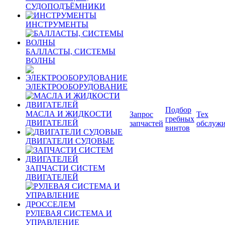
СУДОПОДЪЁМНИКИ
ИНСТРУМЕНТЫ
БАЛЛАСТЫ, СИСТЕМЫ
ВОЛНЫ
ЭЛЕКТРООБОРУДОВАНИЕ
Подбор
МАСЛА И ЖИДКОСТИ
Запрос
Тех
гребных
ДВИГАТЕЛЕЙ
запчастей
обслуж
винтов
ДВИГАТЕЛИ СУДОВЫЕ
ЗАПЧАСТИ СИСТЕМ
ДВИГАТЕЛЕЙ
РУЛЕВАЯ СИСТЕМА И
УПРАВЛЕНИЕ