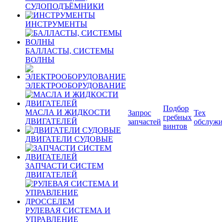
СУДОПОДЪЁМНИКИ
ИНСТРУМЕНТЫ
БАЛЛАСТЫ, СИСТЕМЫ
ВОЛНЫ
ЭЛЕКТРООБОРУДОВАНИЕ
Подбор
МАСЛА И ЖИДКОСТИ
Запрос
Тех
гребных
ДВИГАТЕЛЕЙ
запчастей
обслуж
винтов
ДВИГАТЕЛИ СУДОВЫЕ
ЗАПЧАСТИ СИСТЕМ
ДВИГАТЕЛЕЙ
РУЛЕВАЯ СИСТЕМА И
УПРАВЛЕНИЕ