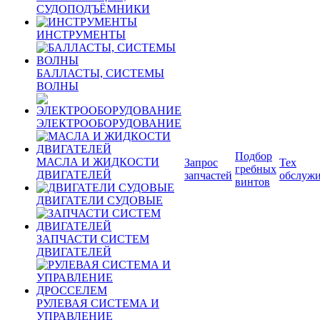
СУДОПОДЪЁМНИКИ
ИНСТРУМЕНТЫ
БАЛЛАСТЫ, СИСТЕМЫ
ВОЛНЫ
ЭЛЕКТРООБОРУДОВАНИЕ
Подбор
МАСЛА И ЖИДКОСТИ
Запрос
Тех
гребных
ДВИГАТЕЛЕЙ
запчастей
обслуж
винтов
ДВИГАТЕЛИ СУДОВЫЕ
ЗАПЧАСТИ СИСТЕМ
ДВИГАТЕЛЕЙ
РУЛЕВАЯ СИСТЕМА И
УПРАВЛЕНИЕ