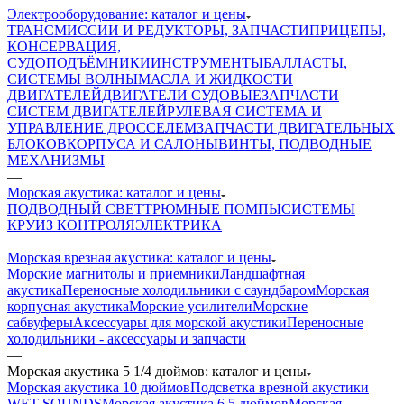
Электрооборудование: каталог и цены
ТРАНСМИССИИ И РЕДУКТОРЫ, ЗАПЧАСТИ
ПРИЦЕПЫ,
КОНСЕРВАЦИЯ,
СУДОПОДЪЁМНИКИ
ИНСТРУМЕНТЫ
БАЛЛАСТЫ,
СИСТЕМЫ ВОЛНЫ
МАСЛА И ЖИДКОСТИ
ДВИГАТЕЛЕЙ
ДВИГАТЕЛИ СУДОВЫЕ
ЗАПЧАСТИ
СИСТЕМ ДВИГАТЕЛЕЙ
РУЛЕВАЯ СИСТЕМА И
УПРАВЛЕНИЕ ДРОССЕЛЕМ
ЗАПЧАСТИ ДВИГАТЕЛЬНЫХ
БЛОКОВ
КОРПУСА И САЛОНЫ
ВИНТЫ, ПОДВОДНЫЕ
МЕХАНИЗМЫ
—
Морская акустика: каталог и цены
ПОДВОДНЫЙ СВЕТ
ТРЮМНЫЕ ПОМПЫ
СИСТЕМЫ
КРУИЗ КОНТРОЛЯ
ЭЛЕКТРИКА
—
Морская врезная акустика: каталог и цены
Морские магнитолы и приемники
Ландшафтная
акустика
Переносные холодильники с саундбаром
Морская
корпусная акустика
Морские усилители
Морские
сабвуферы
Аксессуары для морской акустики
Переносные
холодильники - аксессуары и запчасти
—
Морская акустика 5 1/4 дюймов: каталог и цены
Морская акустика 10 дюймов
Подсветка врезной акустики
WET SOUNDS
Морская акустика 6,5 дюймов
Морская